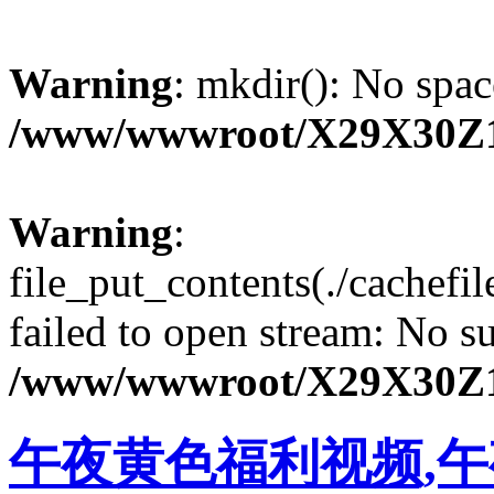
Warning
: mkdir(): No spac
/www/wwwroot/X29X30Z
Warning
:
file_put_contents(./cachef
failed to open stream: No su
/www/wwwroot/X29X30Z
午夜黄色福利视频,午