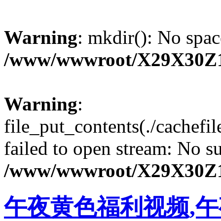
Warning
: mkdir(): No spac
/www/wwwroot/X29X30Z
Warning
:
file_put_contents(./cachef
failed to open stream: No su
/www/wwwroot/X29X30Z
午夜黄色福利视频,午